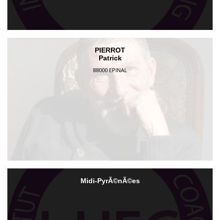
PIERROT
Patrick
88000 EPINAL
Midi-PyrÃ©nÃ©es