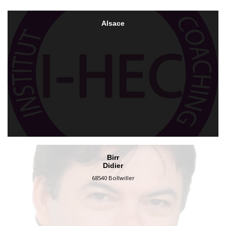
Alsace
Birr
Didier
68540 Bollwiller